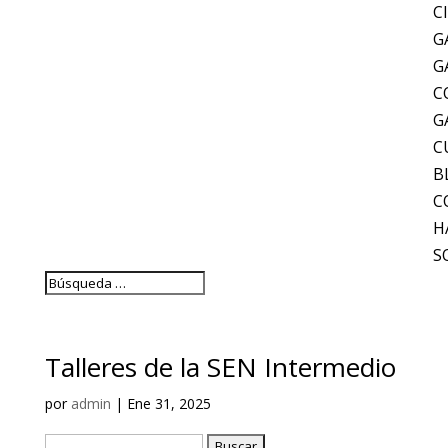
C
G
G
C
G
C
B
C
H
S
Talleres de la SEN Intermedio
por
admin
|
Ene 31, 2025
Buscar: